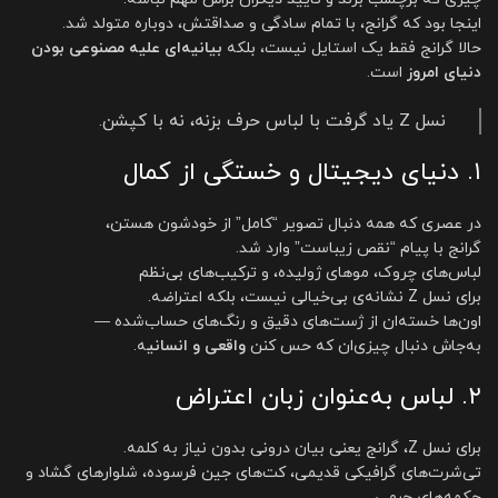
اینجا بود که گرانج، با تمام سادگی و صداقتش، دوباره متولد شد.
حالا گرانج فقط یک استایل نیست، بلکه
بیانیه‌ای علیه مصنوعی بودن
دنیای امروز
است.
نسل Z یاد گرفت با لباس حرف بزنه، نه با کپشن.
۱. دنیای دیجیتال و خستگی از کمال
در عصری که همه دنبال تصویر “کامل” از خودشون هستن،
گرانج با پیام “نقص زیباست” وارد شد.
لباس‌های چروک، موهای ژولیده، و ترکیب‌های بی‌نظم
برای نسل Z نشانه‌ی بی‌خیالی نیست، بلکه اعتراضه.
اون‌ها خسته‌ان از ژست‌های دقیق و رنگ‌های حساب‌شده —
به‌جاش دنبال چیزی‌ان که حس کنن
واقعی و انسانی
ه.
۲. لباس به‌عنوان زبان اعتراض
برای نسل Z، گرانج یعنی بیان درونی بدون نیاز به کلمه.
تی‌شرت‌های گرافیکی قدیمی، کت‌های جین فرسوده، شلوارهای گشاد و
چکمه‌های چرمی