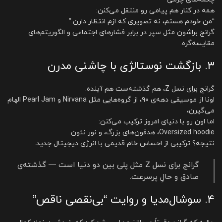
همه در کنار هم پیامی رو منتقل می‌کنن:
“من خودم هستم، نه تصویری که ازم انتظار دارن.”
گرانج براشون مثل سپر در برابر فشارهای اجتماعی و الگوریتم‌های
مقایسه‌گره.
۳. بازگشت نوستالژی با چاشنی مدرن
گرانج برای نسل Z، هم گذشته‌ست هم آینده.
اونا از موسیقی دهه‌ی ۹۰، از گروه‌هایی مثل Nirvana و Pearl Jam الهام
می‌گیرن،
اما اون رو با دنیای امروز ترکیب می‌کنن:
Oversized hoodie، هدفون‌های بزرگ، و نور نئون.
نتیجه؟ ترکیبی از احساس خام قدیمی با انرژی دیجیتال جدید.
گرانج برای نسل Z مثل پلی بین دو دنیا است — گذشته‌ی
صادق و حالِ پرسرعت.
۴. سوشال‌مدیا و روایت “بی‌نقصی ناقص”