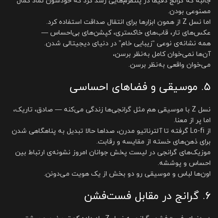
جالبه که گرانج دقیقاً در پلتفرم‌هایی رشد کرد که خودشون نماد کمال
مصنوعی بودن.
اما نسل Z از همون ابزارها برای انتقال صداقت استفاده کرد.
عکس‌های تار، قاب‌های خاکستری، کپشن‌های بی‌احساس —
همه نشانه‌ی نوعی “زیبایی خام” در دنیای دیجیتالی شدن.
آن‌ها نمی‌خوان کامل به‌نظر برسن،
می‌خوان واقعی به‌نظر برسن.
۵. موسیقی و فضاهای احساسی
نسل Z با موسیقی هم مثل گرانجی‌ها زندگی می‌کنه — صادق، تاریک،
اما پر از معنا.
از Lo-fi گرفته تا آلترناتیو مدرن، صداها حالا تبدیل به پناهگاهی شدن
برای ذهن‌های خسته از مقایسه و رقابت.
موزیک‌های گرانجی در لیست پخش جوانان امروز نشونه‌ی ارتباط بین
احساس و پوششه.
اون‌ها لباس و موسیقی رو دو بخش از یک هویت می‌دونن.
۶. گرانج در مقابل فست‌فشن