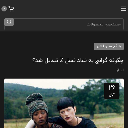
0
,
بلاگ
مد و فشن
چگونه گرانج به نماد نسل Z تبدیل شد؟
لیناز
26
آبان