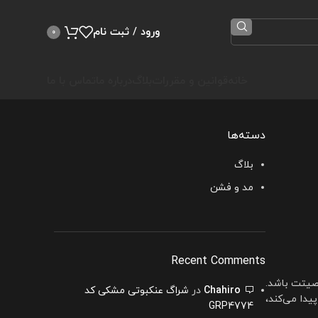
ورود / ثبت نام
0
خانه
قوانین و مقررات
بلاگ
درباره ما
تماس با ما
دسته‌ها
بلاگ
مد و فشن
Recent Comments
صیتت باشد.
Chahiro
در
شراگ عنکبوتی مشکی کد
یدا می‌کند،
GRP4774