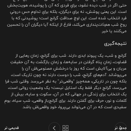
حتی اگر در شب دیده نشود، برایِ فردی که آن را پوشیده، هویت‌بخش
است. این یعنی پوشش، نه برایِ دیگران، بلکه برایِ تداومِ حسِ درونیِ
فرد انتخاب شده است. این اوجِ صداقتِ گرانج است؛ پوشیدنی که با
روحِ شب هم‌ذات‌پنداری می‌کند، فارغ از اینکه آیا دیگران آن را تحسین
می‌کنند یا خیر.
نتیجه‌گیری
گرانج و شب، یک پیوندِ ابدی دارند. شب برای گرانج، زمانِ رهایی از
قضاوت، زمانِ پناه گرفتن در سایه‌ها، و زمانِ بازگشت به آن حقیقتِ
عریان و بی‌آلایش است که روز با درخششِ مصنوعی‌اش آن را
می‌پوشاند. آدم‌های گرانج، شب را دوست دارند نه چون تاریک است،
بلکه چون در تاریکی، همه‌چیز “واقعی‌تر” به نظر می‌رسد. وقتی شب فرا
می‌رسد، گرانج دیگر فقط یک استایل نیست؛ یک وضعیتِ روانی است،
یک انتخاب برای زندگی در جهانی که در آن، سکوت و سایه، بیش از
کلمات و نور، حرف برای گفتن دارند. برای گرانج‌بازِ واقعی، شبِ سیاه، بومِ
سفیدی است که در آن می‌تواند بی‌پروا، خودِ واقعی‌اش باشد.
جدید تر
قدیمی تر