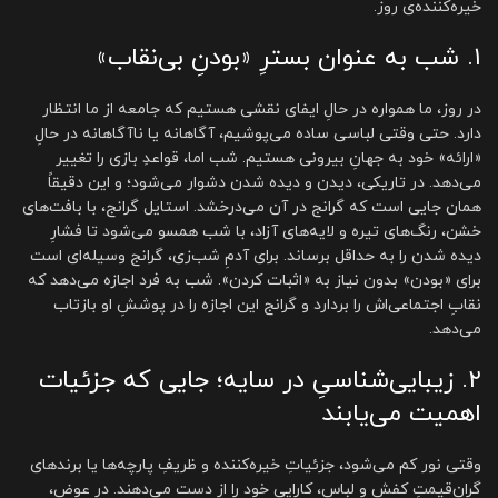
خیره‌کننده‌ی روز.
۱. شب به عنوان بسترِ «بودنِ بی‌نقاب»
در روز، ما همواره در حالِ ایفای نقشی هستیم که جامعه از ما انتظار
دارد. حتی وقتی لباسی ساده می‌پوشیم، آگاهانه یا ناآگاهانه در حالِ
«ارائه» خود به جهانِ بیرونی هستیم. شب اما، قواعدِ بازی را تغییر
می‌دهد. در تاریکی، دیدن و دیده شدن دشوار می‌شود؛ و این دقیقاً
همان جایی است که گرانج در آن می‌درخشد. استایل گرانج، با بافت‌های
خشن، رنگ‌های تیره و لایه‌های آزاد، با شب همسو می‌شود تا فشارِ
دیده شدن را به حداقل برساند. برای آدمِ شب‌زی، گرانج وسیله‌ای است
برای «بودن» بدون نیاز به «اثبات کردن». شب به فرد اجازه می‌دهد که
نقابِ اجتماعی‌اش را بردارد و گرانج این اجازه را در پوششِ او بازتاب
می‌دهد.
۲. زیبایی‌شناسیِ در سایه؛ جایی که جزئیات
اهمیت می‌یابند
وقتی نور کم می‌شود، جزئیاتِ خیره‌کننده و ظریفِ پارچه‌ها یا برندهای
گران‌قیمتِ کفش و لباس، کاراییِ خود را از دست می‌دهند. در عوض،