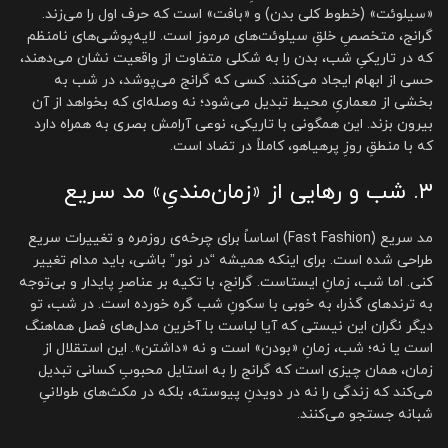
«سیلوئت» (خطوط کلی بدن) و «بافت» است که حرف اول را می‌زند.
گرانج، متخصصِ خلقِ سیلوئت‌های مرموز است. لایه‌پوشی‌های نامنظم
که در تاریکیِ شب، بدن را به شکلی متفاوت از واقعیت نشان می‌دهند،
حسی از ابهام ایجاد می‌کنند. کسی که گرانج می‌پوشد، در شب به
بخشی از معماریِ محیط تبدیل می‌شود؛ نه وصله‌ای که بخواهد از آن
بیرون بزند. این همگونی با تاریکی، نوعی آرامش بصری به همراه دارد
که با منطقِ روزِ پرهیاهو، کاملاً در تضاد است.
۳. شب و رهایی از «زمان‌مندیِ» مد سریع
مد سریع (Fast Fashion) اساساً برای چرخه‌ی روزمره و تغییرات سریع
طراحی شده است. برای اینکه همیشه “در نور” باشی، باید مدام تغییر
کنی. اما شب، زمانِ ایستاست. گرانج، با تکیه بر عناصرِ پایدار و بی‌توجه
به ترندهای گذرا، به خوبی با سکونِ شب گره خورده است. در شب، تو
دیگر نگران این نیستی که آیا لباست با آخرین مدل‌های فصل هماهنگ
است یا نه؛ شب، زمانِ «بودن» است و نه «داشتن». این استقلال از
زمان، همان چیزی است که گرانج را به استایل محبوبِ کسانی تبدیل
می‌کند که زندگی را نه در دویدنِ پیوسته، بلکه در مکث‌های طولانیِ
شبانه جستجو می‌کنند.