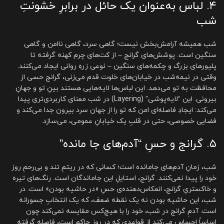
۴. لباس به‌عنوان یک حائل در برابرِ خشونتِ
شب
شب همیشه آرامش‌بخش نیست؛ گاهی سرد، گاهی ناامن و گاهی
سنگین است. پوشش‌های گرانج – از کت‌های چرم کهنه گرفته تا
پلیورهای بزرگ و چکمه‌های سنگین – نوعی زرهِ روانی ایجاد می‌کنند.
وقتی در نیمه‌شب در خیابان‌های خلوت قدم می‌زنی، گرانج حسی از
محافظت به تو می‌دهد. این لباس‌ها لایه‌هایی هستند بینِ تو و جهانِ
بیرونی. این “لایه‌پوشی” (Layering) در شب معنای کاربردی‌تری پیدا
می‌کند: ایجادِ فاصله‌ای امن که تو را از جهان سرد بیرون جدا می‌کند و
فضایی خصوصی، حتی در قلبِ یک خیابانِ عمومی، می‌سازد.
۵. گرانج و حسِ “آدم‌های جا مانده”
شب، زمانِ آدم‌های جامانده است؛ کسانی که در ریتمِ تند و بی‌رحمِ روز
خود را پیدا نمی‌کنند. گرانج، استایلِ این جاماندگان است. رنگ‌های تیره
و خاکستریِ گرانج، انعکاس‌دهنده‌ی حسِ «در حاشیه بودن» است. در
شب، این حاشیه بودن نه یک نقطه ضعف، که یک انتخابِ جسورانه
است. آدمِ گرانج در شب، خود را با هیچ‌کس مقایسه نمی‌کند چون
اساساً احساس می‌کند از قواعدی که در روز حاکم است، فاصله گرفته