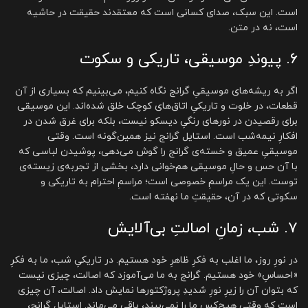
است. این سبک، صدای کسانی است که معتقدند حقیقت در حاشیه
است، نه در متن.
۶. پیوندِ موسیقی، تاریکی و سکوت
اگر به ریشه‌های موسیقیِ گرانج نگاه کنیم، می‌بینیم که بسیاری از آن
قطعات، در خلوت و تاریکیِ اتاق‌های کوچک خلق شده‌اند. این موسیقی
برای رقصیدن در نورهای رنگیِ دیسکو نیست، بلکه برای غرق شدن در
افکارِ نیمه‌شب است. استایل گرانج نیز همین‌گونه است. وقتی
موسیقیِ عمیق و خسته‌ی گرانج را گوش می‌دهی، پوشیدن لباسی که
با آن حس و حالِ موسیقی هم‌خوانی دارد، بخشی از تجربه‌ی زیسته‌ی
توست. این یک مراسمِ خصوصی است؛ مراسمِ احترام به تاریکی و
سکوتی که در آن، حقیقتِ ما نهفته است.
۷. شب، زمانِ اصالتِ بی‌آلایش
در نورِ روز، ما اغلب به فکرِ ظاهرِ خود هستیم. در تاریکیِ شب، ما به فکرِ
«احساسِ» خود هستیم. گرانج به ما می‌آموزد که اصالت، چیزی نیست
که بتوان آن را زیرِ نورِ شدیدِ پروژکتورها نمایش داد. اصالت، آن چیزی
است که وقتی هیچ‌کس ما را نمی‌بیند، باقی می‌ماند. استایلِ گرانج،