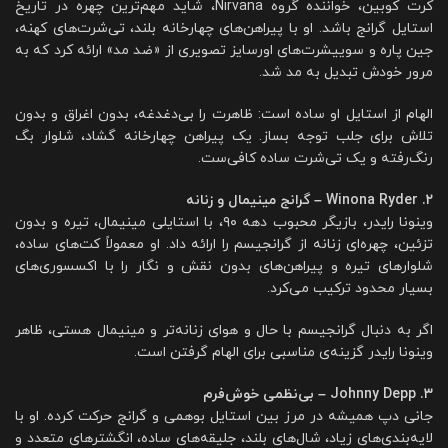
کرت کوبین، خواننده گروه Nirvana، شاید مهم‌ترین چهره در تاریخ
استایل گرانج باشد. او با پیراهن‌های چهارخانه بلند، تی‌شرت‌های کهنه،
جین پاره و سوییشرت‌های اورسایز تصویری از «ضد مد» ارائه کرد که به
مرور خودش تبدیل به مد شد.
الهام از استایل او ساده است: ظاهرت را بی‌دغدغه، بدون اغراق و بدون
تلاش برای جلب توجه بساز. یک پیراهن چهارخانه گشاد، شلوار بگ
رنگ‌رفته و یک تی‌شرت ساده کافی‌ست.
۲. Winona Ryder – گرانج مینیمال و زنانه
وینونا رایدر، بازیگر محبوب دهه ۹۰، با استایلی مینیمال، تیره و بدون
تزئین، چهره‌ای زنانه از گرانجیسم را ارائه داد. او معمولاً کت‌های ساده،
شلوارهای تیره و پیراهن‌های بدون نقش و نگار را با اکسسوری‌های
بسیار محدود ترکیب می‌کرد.
اگر به دنبال گرانجیسم با حال و هوای زنانه‌تر و مینیمال هستی، ظاهر
وینونا رایدر گزینه‌ی مناسبی برای الهام گرفتن است.
۳. Johnny Depp – بی‌نظمی خوش‌فرم
جانی دپ همیشه در مرز بین استایل بوهمی و گرانج حرکت کرده. او با
لایه‌بندی‌های زیاد، شال‌های بلند، جلیقه‌های ساده، انگشترهای متعدد و